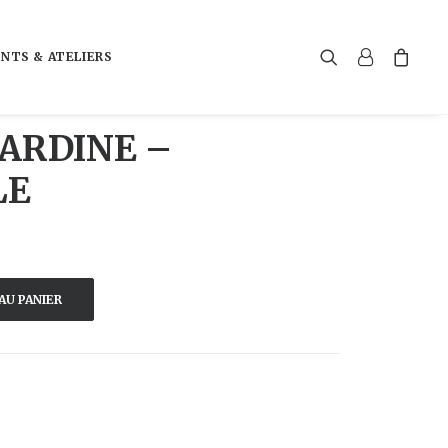
NTS & ATELIERS
SARDINE –
LE
AU PANIER