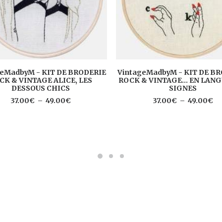
Ce
CHOIX DES OPTIONS
CHOIX DES OPTIONS
geMadbyM - KIT DE BRODERIE
VintageMadbyM - KIT DE B
t
produit
CK & VINTAGE ALICE, LES
ROCK & VINTAGE... EN LANG
a
DESSOUS CHICS
SIGNES
urs
plusieurs
Plage
Pl
37.00
€
–
49.00
€
37.00
€
–
49.00
€
ons.
variations.
de
de
Les
prix :
pri
s
options
37.00€
37
t
peuvent
à
à
être
49.00€
49
es
choisies
sur
la
page
du
t
produit