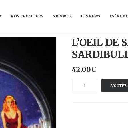
X
NOS CRÉATEURS
A PROPOS
LES NEWS
ÉVÈNEME
L’OEIL DE 
SARDIBUL
42.00
€
quantité
AJOUTER 
de
L'OEIL
DE
SARDINE
-
SARDIBULLE