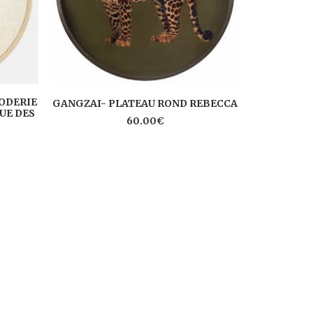
AJOUTER AU PANIER
RODERIE
GANGZAI- PLATEAU ROND REBECCA
UE DES
AJ
60.00
€
GANGZ
age
x :
.00€
.00€