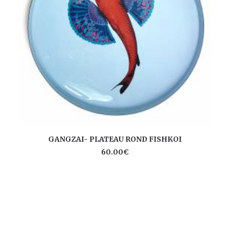
AJOUTER AU PANIER
GANGZAI- PLATEAU ROND FISHKOI
60.00
€