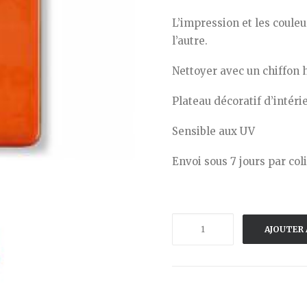
L’impression et les coule
l’autre.
Nettoyer avec un chiffon 
Plateau décoratif d’intér
Sensible aux UV
Envoi sous 7 jours par col
quantité
AJOUTER 
de
GANGZAI-
PLATEAU
RECTANGULAIRE