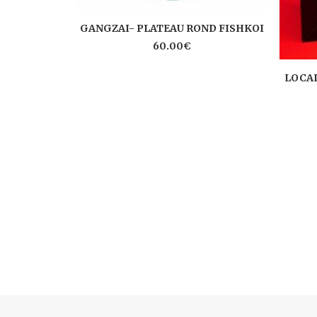
AJOUTER AU PANIER
GANGZAI- PLATEAU ROND FISHKOI
60.00
€
LOCAL