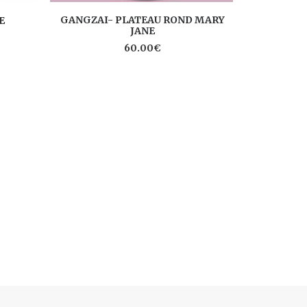
AJOUTER AU PANIER
AJ
GANGZAI- PLATEAU ROND MARY
E
GANGZAI- 
JANE
60.00
€