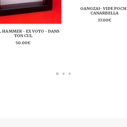
AJOUTER AU PANIER
GANGZAI- VIDE POCH
CANARBELLA
37.00
€
AJOUTER AU PANIER
 HAMMER - EX VOTO - DANS
TON CUL
50.00
€