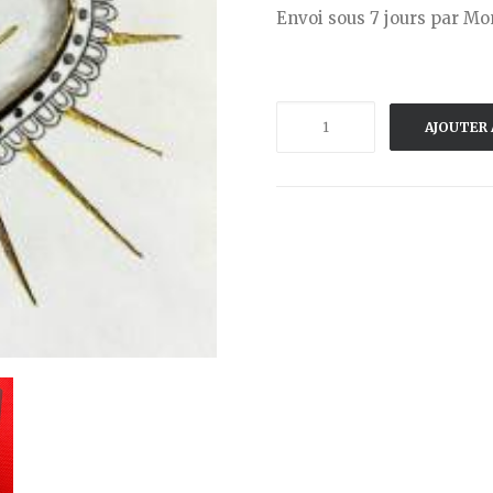
Envoi sous 7 jours par Mon
quantité
AJOUTER 
de
LOCAL
HAMMER
-
EX
VOTO
-
FUCK