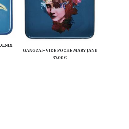
OENIX
AJ
GANGZAI
AJOUTER AU PANIER
GANGZAI- VIDE POCHE MARY JANE
37.00
€