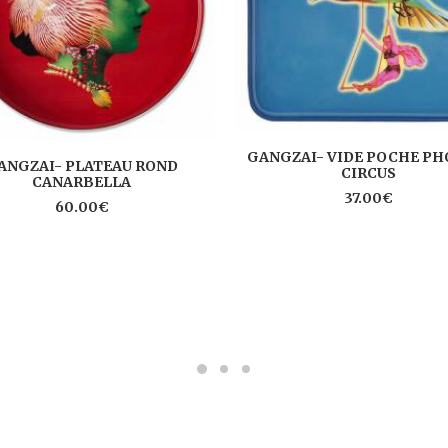
AJOUTER AU PANIER
GANGZAI- VIDE POCHE PH
AJOUTER AU PANIER
ANGZAI- PLATEAU ROND
CIRCUS
CANARBELLA
37.00
€
60.00
€