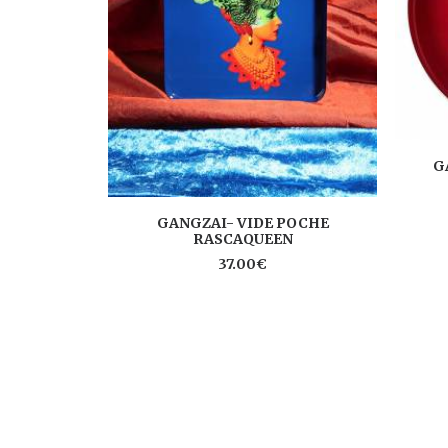
G
AJOUTER AU PANIER
GANGZAI- VIDE POCHE
RASCAQUEEN
37.00
€