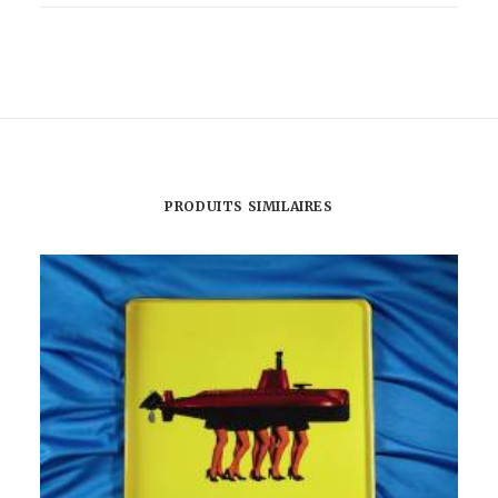
VIOLLET-
VASE
KIWI
NOIR
ET
BLANC
PRODUITS SIMILAIRES