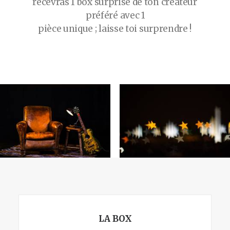
recevras
1
box
surprise
de
ton
créateur
préféré
avec
1
pièce
unique
;
laisse
toi
surprendre
!
LA BOX