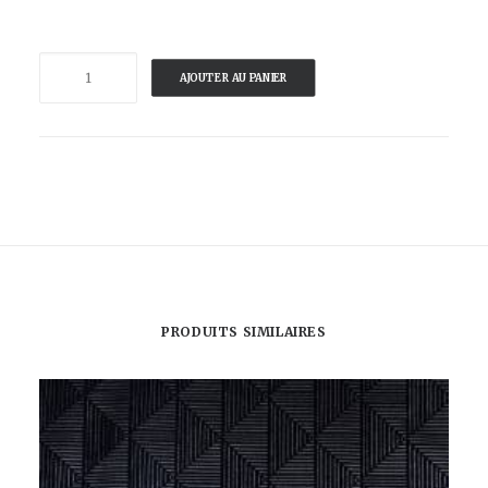
quantité
AJOUTER AU PANIER
de
GANGZAI-
PLATEAU
CARRE
KETCH
&
MOUT
PRODUITS SIMILAIRES