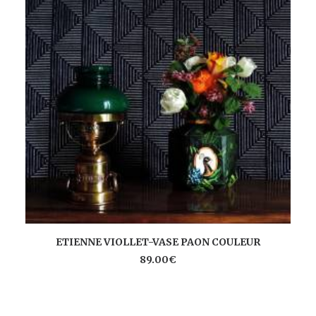
AJOUTER AU PANIER
ETIENNE VIOLLET-VASE PAON COULEUR
89.00
€
L