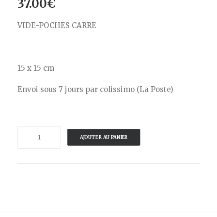
37.00
€
VIDE-POCHES CARRE
15 x 15 cm
Envoi sous 7 jours par colissimo (La Poste)
quantité
AJOUTER AU PANIER
de
GANGZAI-
VIDE
POCHE
TIGER
FLOWER