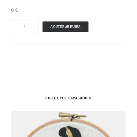
6 €
quantité
AJOUTER AU PANIER
de
VintageMadbyM
-
STICKERS
LOGO
VINTAGEMADbyM
-
Trio
PRODUITS SIMILAIRES