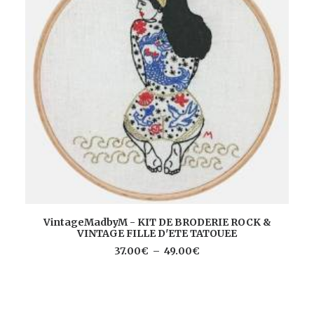
Ce
Ce
CHOIX DES OPTIONS
VintageMadbyM - KIT DE BRODERIE ROCK &
produit
pr
VINTAGE FILLE D'ETE TATOUEE
a
a
plusieurs
Plage
37.00
€
–
49.00
€
pl
de
variations.
va
prix :
Les
Le
37.00€
options
à
op
peuvent
49.00€
pe