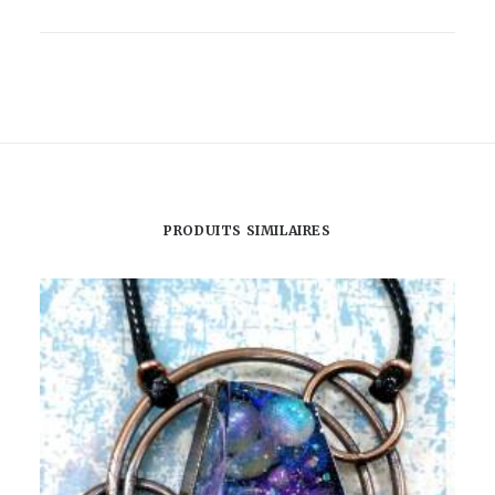
VintageMadbyM
-
KIT
DE
BRODERIE
ROCK
&
VINTAGE
PRODUITS SIMILAIRES
FILLE
D'AUTOMNE
TATOUEE