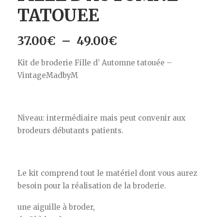
TATOUEE
Plage
37.00
€
–
49.00
€
de
Kit de broderie Fille d’ Automne tatouée –
prix :
VintageMadbyM
37.00€
à
49.00€
Niveau: intermédiaire mais peut convenir aux
brodeurs débutants patients.
Le kit comprend tout le matériel dont vous aurez
besoin pour la réalisation de la broderie.
une aiguille à broder,