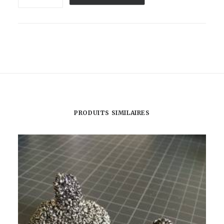
de
TOUR
DE
COU
-
ACES
HIGH
TECH
PRODUITS SIMILAIRES