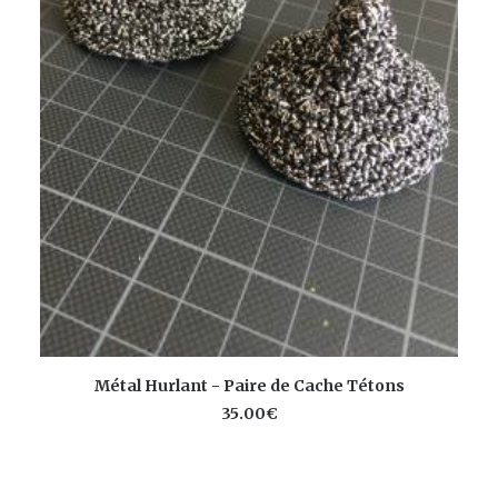
V
AJOUTER AU PANIER
Métal Hurlant - Paire de Cache Tétons
35.00
€