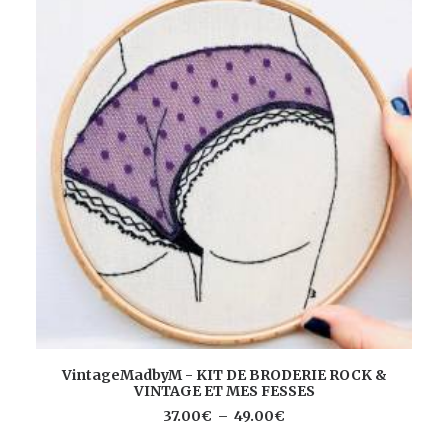
Ce
CHOIX DES OPTIONS
VintageMadbyM - KIT DE BRODERIE ROCK &
produit
VINTAGE ET MES FESSES
a
plusieurs
Plage
37.00
€
–
49.00
€
de
variations.
prix :