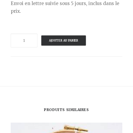
Envoi en lettre suivie sous 5 jours, inclus dans le
prix.
quantité
AJOUTER AU PANIER
de
VintageMadbyM
-
BRODERIE
MAIN
-
PIN
UP
D
PRODUITS SIMILAIRES
'ETE