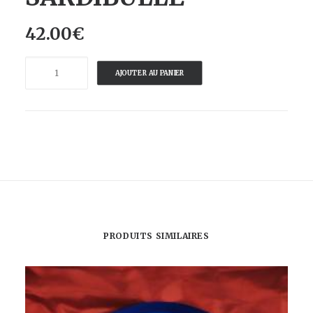
42.00
€
quantité
AJOUTER AU PANIER
de
L'OEIL
DE
SARDINE
-
SARDIBULLE
PRODUITS SIMILAIRES