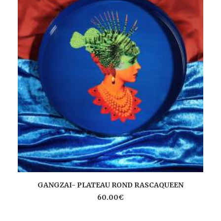
Ce
pr
a
AJOUTER AU PANIER
pl
GANGZAI- PLATEAU ROND RASCAQUEEN
va
60.00
€
Le
op