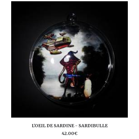
AJOUTER AU PANIER
L'OEIL DE SARDINE - SARDIBULLE
42.00
€