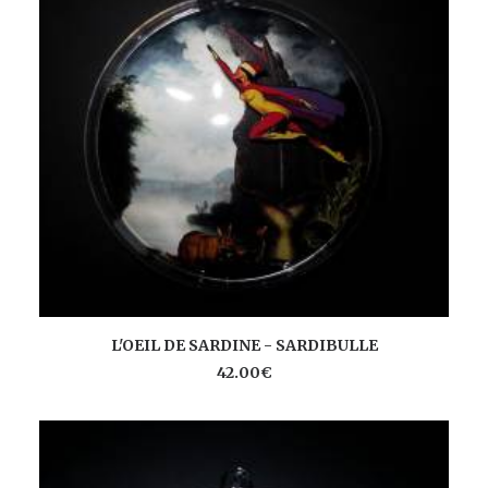
AJOUTER AU PANIER
L'OEIL DE SARDINE - SARDIBULLE
42.00
€