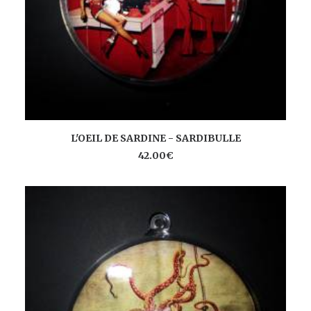
AJOUTER AU PANIER
L'OEIL DE SARDINE - SARDIBULLE
42.00
€