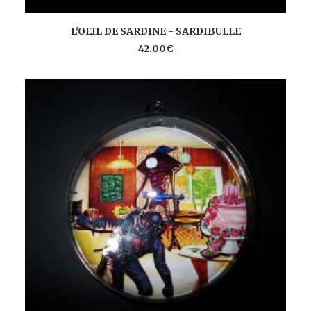
AJOUTER AU PANIER
L'OEIL DE SARDINE - SARDIBULLE
42.00
€