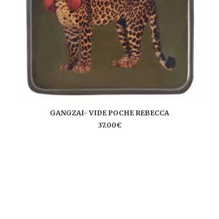
AJOUTER AU PANIER
GANGZAI- VIDE POCHE REBECCA
37.00
€