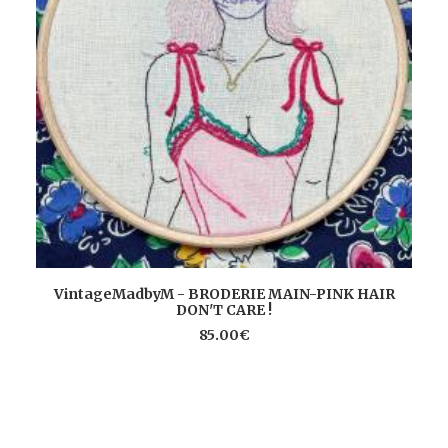
AJOUTER AU PANIER
VintageMadbyM - BRODERIE MAIN-PINK HAIR
DON'T CARE !
85.00
€