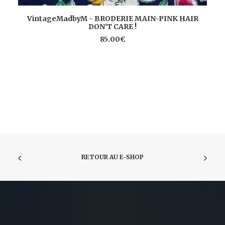
a
pl
AJOUTER AU PANIER
VintageMadbyM - BRODERIE MAIN-PINK HAIR
va
DON'T CARE !
Le
85.00
€
op
pe
êt
ch
su
la
pa
du
pr
RETOUR AU E-SHOP