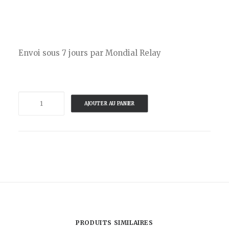
Envoi sous 7 jours par Mondial Relay
quantité
AJOUTER AU PANIER
de
VOGLIO
BENE
-
TROUSSE
VELOURS-
ECUME
DES
JOURS
PRODUITS SIMILAIRES