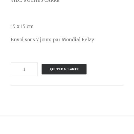
VIDE-POCHES CARRE
15 x 15 cm
Envoi sous 7 jours par Mondial Relay
quantité
AJOUTER AU PANIER
de
GANGZAÏ-
VIDE
POCHE
CHACHINO