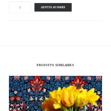
quantité
AJOUTER AU PANIER
de
GANGZAI-
PLATEAU
ROND
GIPSY
PRODUITS SIMILAIRES