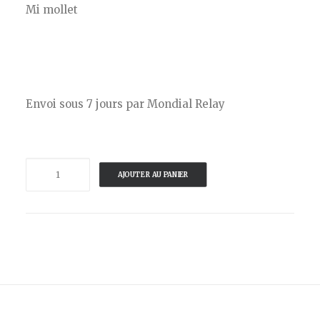
Mi mollet
Envoi sous 7 jours par Mondial Relay
quantité
AJOUTER AU PANIER
de
VOGLIO
BENE
-
CHAUSSETTES
SERPENT