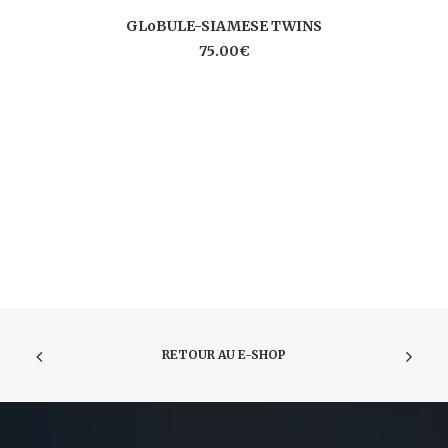
Ce
AJOUTER AU PANIER
GLoBULE-SIAMESE TWINS
pr
a
75.00
€
pl
va
Le
op
pe
êt
ch
su
la
pa
du
pr
RETOUR AU E-SHOP