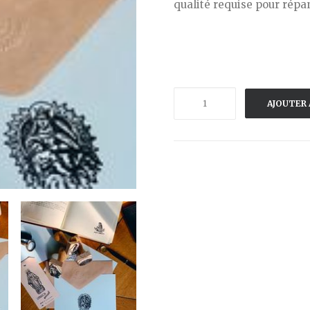
qualité requise pour répa
quantité
AJOUTER 
de
STAMPELFABRIK-
TAMPON
-
MADONE
+
VIERGE
A
L'ENFANT
+
EX-