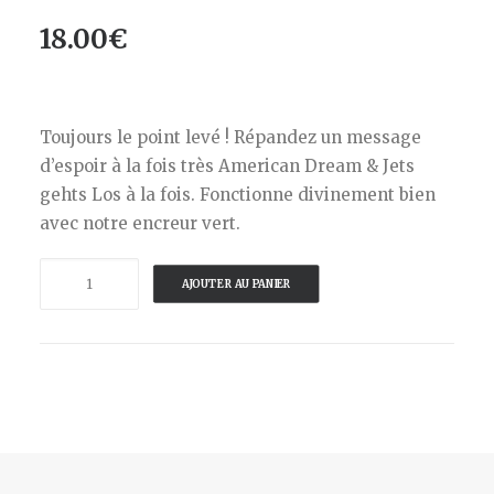
18.00
€
Toujours le point levé ! Répandez un message
d’espoir à la fois très American Dream & Jets
gehts Los à la fois. Fonctionne divinement bien
avec notre encreur vert.
quantité
AJOUTER AU PANIER
de
STAMPELFABRIK-
TAMPON-
STATUT
DE
LA
LIBERTE