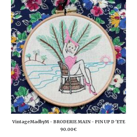
TIGER
AJOUTER AU PANIER
VintageMadbyM - BRODERIE MAIN - PIN UP D 'ETE
90.00
€