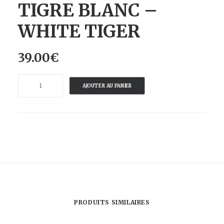
TIGRE BLANC –
WHITE TIGER
39.00
€
quantité
AJOUTER AU PANIER
de
DOING
GOODS
-
TAPIS
FLORAL
TETE
TIGRE
BLANC
PRODUITS SIMILAIRES
-
WHITE