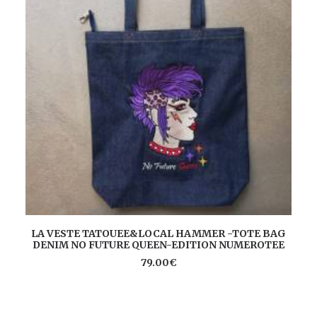
Ce
CHOIX DES OPTIONS
LA VESTE TATOUEE&LOCAL HAMMER -TOTE BAG
produit
DENIM NO FUTURE QUEEN-EDITION NUMEROTEE
a
plusieurs
79.00
€
variations.
Les
options
peuvent