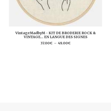
Ce
CHOIX DES OPTIONS
V
VintageMadbyM - KIT DE BRODERIE ROCK &
produit
VINTAGE... EN LANGUE DES SIGNES
a
plusieurs
Plage
37.00
€
–
49.00
€
de
variations.
prix :
Les
37.00€
options
à
peuvent
49.00€
être
choisies
sur
la
page
du
produit