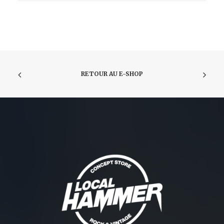
-
TAMPON
-
CROIX+
EX-
LIBRIS
RETOUR AU E-SHOP
ROND
+
ILLUMINATI