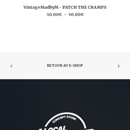
Ce
CHOIX DES OPTIONS
VintageMadbyM - PATCH THE CRAMPS
produit
a
Plage
30.00
€
–
50.00
€
plusieurs
de
prix :
variations.
30.00€
Les
à
options
50.00€
peuvent
être
choisies
sur
la
RETOUR AU E-SHOP
page
du
produit