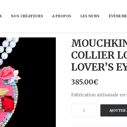
X
NOS CRÉATEURS
A PROPOS
LES NEWS
ÉVÈNEME
MOUCHKIN
COLLIER L
LOVER’S E
385.00
€
Fabrication artisanale en 
quantité
AJOUTER 
de
MOUCHKINE-