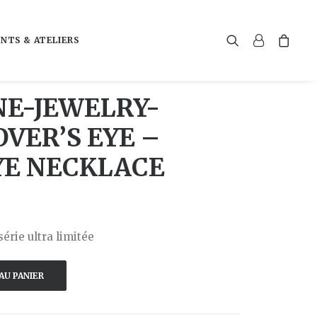
NTS & ATELIERS
E-JEWELRY-
OVER’S EYE –
YE NECKLACE
série ultra limitée
AU PANIER