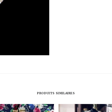
JEWELRY-
COLLIER
LOVER'S
EYE
-
LOVER'S
EYE
NECKLACE
PRODUITS SIMILAIRES