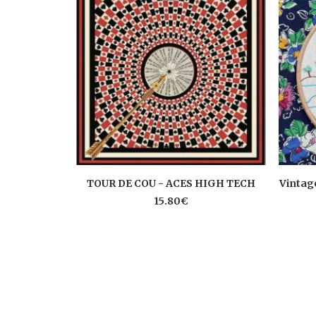
AJOUTER AU PANIER
TOUR DE COU - ACES HIGH TECH
Vintag
15.80
€