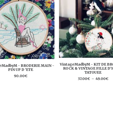
Ce
CHOIX DES OPTIONS
VintageMadbyM - KIT DE B
produit
AJOUTER AU PANIER
eMadbyM - BRODERIE MAIN -
ROCK & VINTAGE FILLE D'
a
PIN UP D 'ETE
TATOUEE
plusieurs
90.00
€
Pl
37.00
€
–
49.00
€
variations.
de
Les
pri
options
37
peuvent
à
être
49
choisies
sur
la