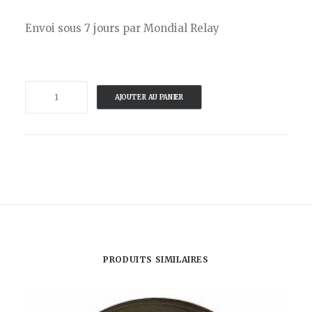
Envoi sous 7 jours par Mondial Relay
quantité
AJOUTER AU PANIER
de
GANGZAI-
PLATEAU
RECTANGULAIRE
GIRAFLORE
PRODUITS SIMILAIRES