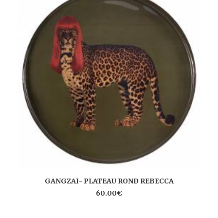
E
AJOUTER AU PANIER
GANGZAI- PLATEAU ROND REBECCA
60.00
€