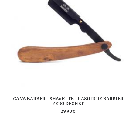
AJOUTER AU PANIER
CA VA BARBER - SHAVETTE - RASOIR DE BARBIER
ZERO DECHET
CA
29.90
€