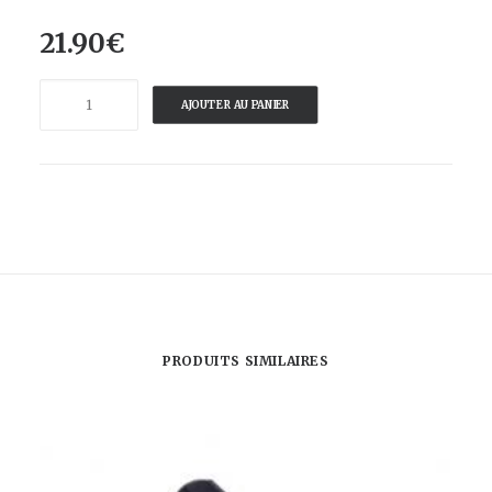
21.90
€
quantité
AJOUTER AU PANIER
de
CA
VA
BARBER
-
SAVON
DE
RASAGE
-
PRODUITS SIMILAIRES
PEAU
LISSE
DU
STYLE