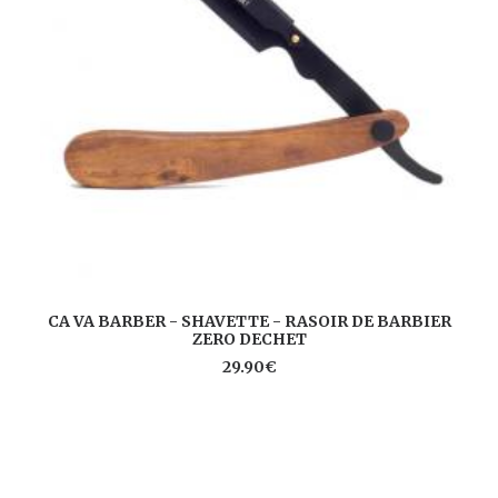
AJOUTER AU PANIER
CA VA BARBER - SHAVETTE - RASOIR DE BARBIER
ZERO DECHET
CA
29.90
€