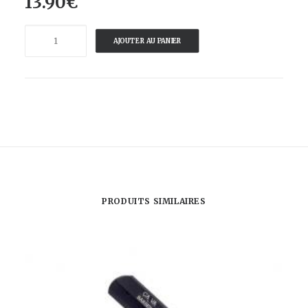
13.90
€
quantité
AJOUTER AU PANIER
de
CA
VA
BARBER
-
PEIGNE
POUR
BARBE
TRIANGLE
PRODUITS SIMILAIRES