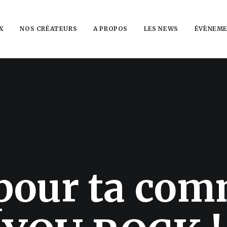
X
NOS CRÉATEURS
A PROPOS
LES NEWS
ÉVÈNEME
p
o
u
r
t
a
c
o
m