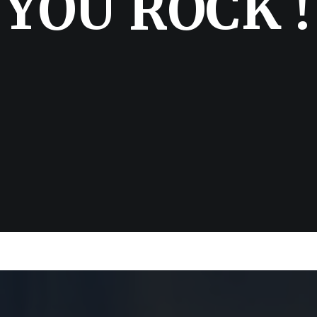
Y
O
U
R
O
C
K
!