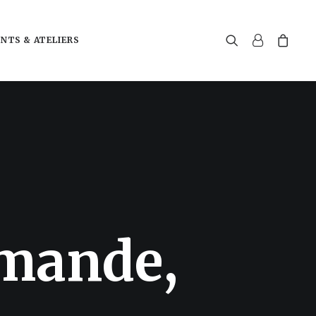
NTS & ATELIERS
m
a
n
d
e
,