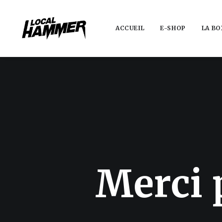
ACCUEIL
E-SHOP
LA BO
M
e
r
c
i